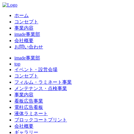
ホーム
コンセプト
事業内容
imade事業部
会社概要
お問い合わせ
imade事業部
top
イベント・設営会場
コンセプト
フィルム・ラミネート事業
メンテナンス・点検事業
事業内容
看板広告事業
電柱広告看板
液体ラミネート
ブロックコートプリント
会社概要
ギャラリー