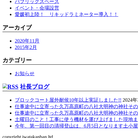
パブリックスペース
イベント・会場設営
愛媛初上陸！ リキッドラミネーター導入！！
アーカイブ
2020年11月
2015年2月
カテゴリー
お知らせ
社長ブログ
ブロックコート屋外耐侯10年以上実証しました!!
2024
仕事途中に立寄った久万高原町の八社大明神の神社その参
仕事途中に立寄った久万高原町の八社大明神の神社その参
土曜日のこと！工事に使う機材を運び上げました現地まで
今年、第一回目の清掃登山は、6月5日となります土小屋
copyright iwatakanban.ltd